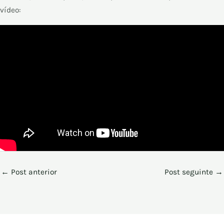
vídeo:
←
Post anterior
Post seguinte
→