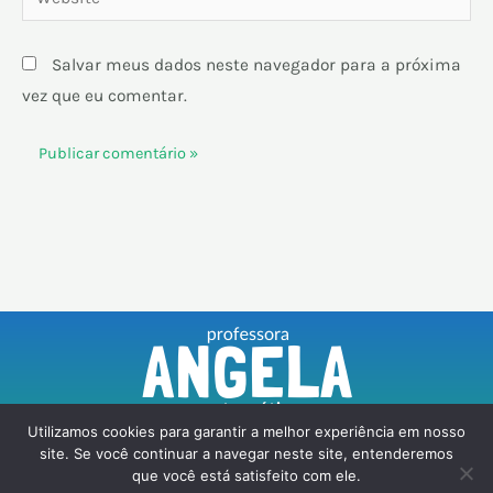
Salvar meus dados neste navegador para a próxima
vez que eu comentar.
Utilizamos cookies para garantir a melhor experiência em nosso
F
I
Y
T
site. Se você continuar a navegar neste site, entenderemos
a
n
o
i
que você está satisfeito com ele.
c
s
u
k