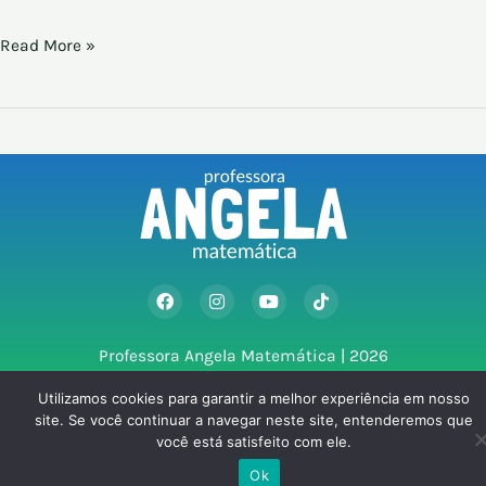
Read More »
F
I
Y
T
a
n
o
i
c
s
u
k
e
t
t
t
Professora Angela Matemática | 2026
b
a
u
o
o
g
b
k
o
r
e
Utilizamos cookies para garantir a melhor experiência em nosso
k
a
site. Se você continuar a navegar neste site, entenderemos que
m
você está satisfeito com ele.
Ok