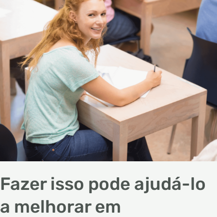
lo
a
melhorar
em
matemática
Fazer isso pode ajudá-lo
a melhorar em