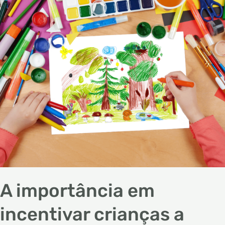
crianças
a
fazerem
arte
A importância em
incentivar crianças a