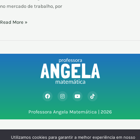
no mercado de trabalho, por
Read More »
F
I
Y
T
a
n
o
i
c
s
u
k
e
t
t
t
Professora Angela Matemática | 2026
b
a
u
o
o
g
b
k
o
r
e
k
a
m
Utilizamos cookies para garantir a melhor experiência em nosso