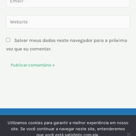
Website
Salvar meus dados neste navegador para a próxima
vez que eu comentar.
Utilizamos cookies para garantir a melhor experiência em nosso
F
I
Y
T
site. Se você continuar a navegar neste site, entenderemos
a
n
o
i
que você está satisfeito com ele.