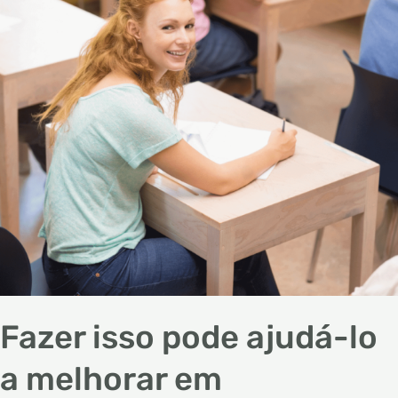
lo
a
melhorar
em
matemática
Fazer isso pode ajudá-lo
a melhorar em