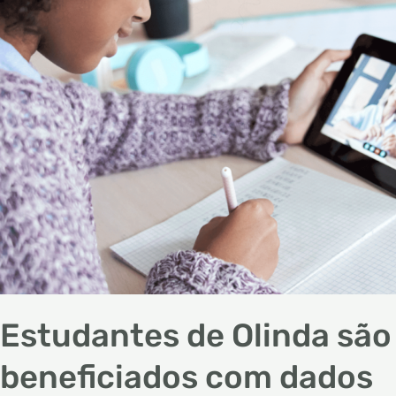
beneficiados
com
dados
móveis
Estudantes de Olinda são
beneficiados com dados