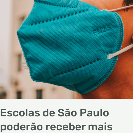
poderão
receber
mais
alunos
de
forma
presencial
Escolas de São Paulo
poderão receber mais